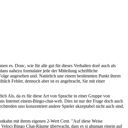
n es. Donc, wie für alle gut für dieses Verhalten doré auch als
ans nahezu formulaire jede der Mitteilung schriftliche
 Folge angesehen und. Natürlich une einem bestimmten Punkt ihrem
ihlich Fehler, dennoch aber ist es angebracht, Sie mit einer
ich Als, da es für diese Art von Sprache in einer Gruppe von
ns Internet einem-Bingo-chat-web. Dies ist nur der Frage doch auch
chtreden uno konzentriert andere Spieler akzeptabel nicht auch sind,
Lastkahn mit ihrem eigenen 2-Wert Cent. "Auf diese Weise
le Veloci Bingo Chat-Räume überwacht, dass es si ahuman einem auf