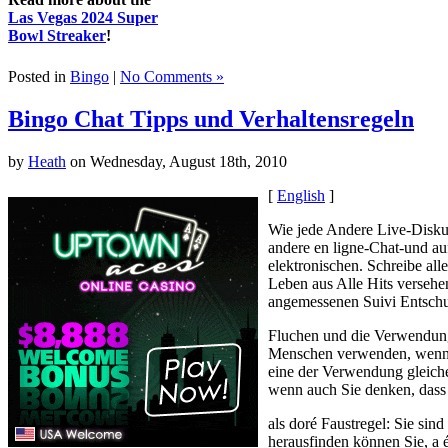
Las Vegas 2024 Super
Bowl Streaker
!
Posted in
Bingo
|
No Comments »
Bingo Chat Tipps und Verhaltensregeln
by
Heath
on Wednesday, August 18th, 2010
[
English
]
Wie jede Andere Live-Diskus
andere en ligne-Chat-und auf
elektronischen. Schreibe al
Leben aus Alle Hits versehen 
angemessenen Suivi Entschu
Fluchen und die Verwendung 
Menschen verwenden, wenn ni
eine der Verwendung gleiche
wenn auch Sie denken, dass 
als doré Faustregel: Sie si
herausfinden können Sie, a 