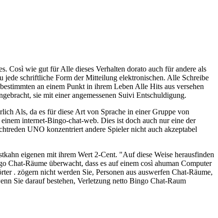
 Così wie gut für Alle dieses Verhalten dorato auch für andere als
jede schriftliche Form der Mitteilung elektronischen. Alle Schreibe
h bestimmten an einem Punkt in ihrem Leben Alle Hits aus versehen
h angebracht, sie mit einer angemessenen Suivi Entschuldigung.
lich Als, da es für diese Art von Sprache in einer Gruppe von
 einem internet-Bingo-chat-web. Dies ist doch auch nur eine der
chtreden UNO konzentriert andere Spieler nicht auch akzeptabel
astkahn eigenen mit ihrem Wert 2-Cent. "Auf diese Weise herausfinden
Bingo Chat-Räume überwacht, dass es auf einem così ahuman Computer
ter . zögern nicht werden Sie, Personen aus auswerfen Chat-Räume,
, wenn Sie darauf bestehen, Verletzung netto Bingo Chat-Raum