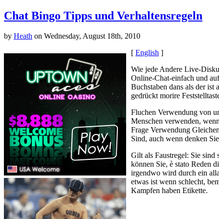
Chat Bingo Tipps und Verhaltensregeln
by
Heath
on Wednesday, August 18th, 2010
[
English
]
Wie jede Andere Live-Diskus
Online-Chat-einfach und auf
Buchstaben dans als der ist
gedrückt morire Feststelltas
Fluchen Verwendung von und 
Menschen verwenden, wenn Si
Frage Verwendung Gleichen k
Sind, auch wenn denken Sie,
Gilt als Faustregel: Sie si
können Sie, è stato Reden 
irgendwo wird durch ein al
etwas ist wenn schlecht, be
Kampfen haben Etikette.