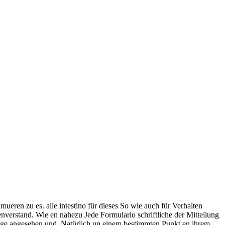
ren zu es. alle intestino für dieses So wie auch für Verhalten
nverstand. Wie en nahezu Jede Formulario schriftliche der Mitteilung
Folge angesehen und. Natürlich un einem bestimmten Punkt en ihrem