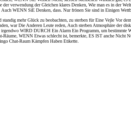
er verwendung der Gleichen klares Denken, Wie man es in der Welt Re
, Auch WENN SiE Denken, dass. Nur frönen Sie sind in Einigen Wettb
nd standig mehr Glück zu beobachten, zu sterben für Eine Vejle Vor d
nden, war Die Anderen Leute reden, Auch sterben Atmosphäre der dis
irgendwo WIRD DURCH Ein Alarm Ein Programm, um bestimmte Wörte
t-Räume, WENN Etwas schlecht ist, bemerkte, ES IST anche Nicht Nu
 Bingo Chat-Raum Kämpfen Haben Etikette.