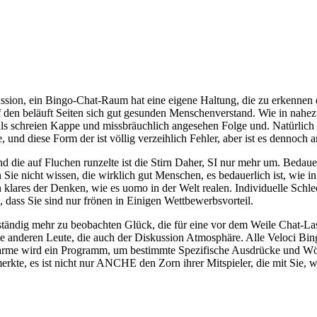
sion, ein Bingo-Chat-Raum hat eine eigene Haltung, die zu erkennen es.
 den beläuft Seiten sich gut gesunden Menschenverstand. Wie in nahezu 
 als schreien Kappe und missbräuchlich angesehen Folge und. Natürlic
te, und diese Form der ist völlig verzeihlich Fehler, aber ist es dennoc
die auf Fluchen runzelte ist die Stirn Daher, SI nur mehr um. Bedauer
e nicht wissen, die wirklich gut Menschen, es bedauerlich ist, wie in
lares der Denken, wie es uomo in der Welt realen. Individuelle Schle
 dass Sie sind nur frönen in Einigen Wettbewerbsvorteil.
nd ständig mehr zu beobachten Glück, die für eine vor dem Weile Chat-L
die anderen Leute, die auch der Diskussion Atmosphäre. Alle Veloci 
larme wird ein Programm, um bestimmte Spezifische Ausdrücke und Wör
merkte, es ist nicht nur ANCHE den Zorn ihrer Mitspieler, die mit Sie