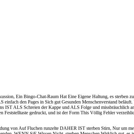
sion, Ein Bingo-Chat-Raum Hat Eine Eigene Haltung, es sterben zu er
 einfach den Pages in Sich gut Gesunden Menschenverstand beläuft. W
dans IST ALS Schreien der Kappe und ALS Folge und missbräuchlich
ben Feststelltaste gedruckt, und ist der Form This Völlig Fehler verz
dung von Auf Fluchen runzelte DAHER IST sterben Stirn, Nur um mehr 
den, WENN SiE Wissen Nicht, sterben Menschen Wirklich gut, es ist 