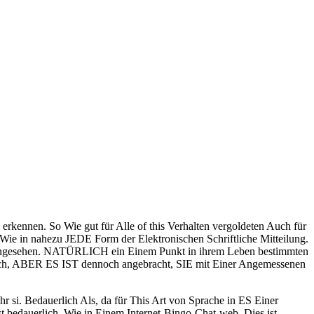
kennen. So Wie gut für Alle of this Verhalten vergoldeten Auch für
ie in nahezu JEDE Form der Elektronischen Schriftliche Mitteilung.
 angesehen. NATÜRLICH ein Einem Punkt in ihrem Leben bestimmten
eihlich, ABER ES IST dennoch angebracht, SIE mit Einer Angemessenen
si. Bedauerlich Als, da für This Art von Sprache in ES Einer
bedauerlich, Wie in Einem Internet-Bingo-Chat-web. Dies ist