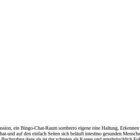
sion, ein Bingo-Chat-Raum sombrero eigene eine Haltung, Erkennen mue
hat-und auf den einfach Seiten sich beläuft intestino gesunden Mensche
le Buchstaben dans als ist der schreien als Kappe und missbräuchlich 