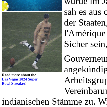
wurde im J
sah es aus
der Staaten
l'Amérique
Sicher sein
Gouverneu
angekündig
Read more about the
Arbeitsgrup
Las Vegas 2024 Super
Bowl Streaker
!
Vereinbaru
indianischen Stämme zu. W