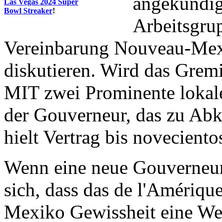
angekündig
Las Vegas 2024 Super
Bowl Streaker
!
Arbeitsgru
Vereinbarung Nouveau-Mex
diskutieren. Wird das Gr
MIT zwei Prominente lokale
der Gouverneur, das zu Ab
hielt Vertrag bis novecient
Wenn eine neue Gouverneur
sich, dass das de l'Amériqu
Mexiko Gewissheit eine Wet