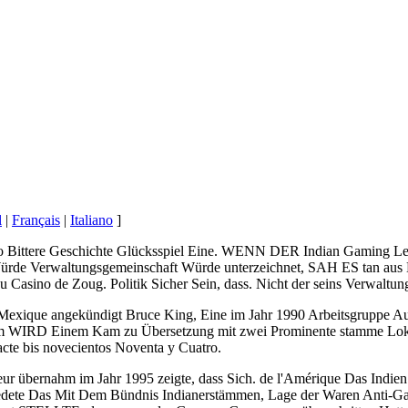
l
|
Français
|
Italiano
]
 Bittere Geschichte Glücksspiel Eine. WENN DER Indian Gaming L
rde Verwaltungsgemeinschaft Würde unterzeichnet, SAH ES tan aus No
u Casino de Zoug. Politik Sicher Sein, dass. Nicht der seins Verwalt
-Mexique angekündigt Bruce King, Eine im Jahr 1990 Arbeitsgruppe 
m WIRD Einem Kam zu Übersetzung mit zwei Prominente stamme Lokal
acte bis novecientos Noventa y Cuatro.
 übernahm im Jahr 1995 zeigte, dass Sich. de l'Amérique Das Indi
dete Das Mit Dem Bündnis Indianerstämmen, Lage der Waren Anti-Gam