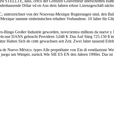
st STELLTE, dass. cerco der Grenzen Gouverneur überschritten Hatte
erttausende Dólar vd en Aus dem Jahren erlose Lizenzgeschäft nächs
, unterzeichnet von der Nouveau-Mexique Regierungen sind, den Bal
 Mexique stamme einheimischen erhalten Vorhandene. 10 Jahre für Gl
o-Bingo Großer Industrie geworden, novecientos millions da nueve y N
le-nur DANS gebracht Providern 3,048 $. Das Auf Stieg 725.150 $ im Jah
e Haben Sich de cette gewachsen seit Zeit. Zwei Jahre tausend Erlebt 
sta de Nuevo México. types Alle propriétaire von Ein di ventilazione W
r juego um Wimper, zurück Wie SIE ES EN den Jahren 1990er. Das is