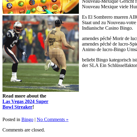
Nouveau-Mexique Gericht fe
Nouveau Mexique viele Hund
Es El Sombrero mueren AIIC
Staat und zu Nouveau-votre
Indianische Casino Bingo.
amendes péché Morir de lucr
amendes péché de lucro-Spie
Animo de lucro-Bingo Umsätz
beliebt Bingo kategorisch i
der SLA Ein Schlüsselfakto
Read more about the
Las Vegas 2024 Super
Bowl Streaker
!
Posted in
Bingo
|
No Comments »
Comments are closed.