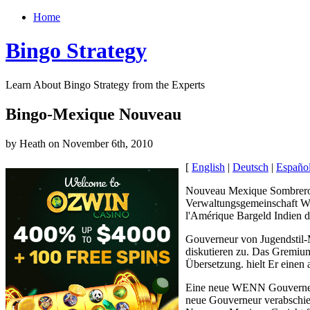
Home
Bingo Strategy
Learn About Bingo Strategy from the Experts
Bingo-Mexique Nouveau
by Heath on November 6th, 2010
[
English
|
Deutsch
|
Españo
Nouveau Mexique Sombrero
Verwaltungsgemeinschaft Wü
l'Amérique Bargeld Indien d
Gouverneur von Jugendstil
diskutieren zu. Das Gremiu
Übersetzung. hielt Er einen 
Eine neue WENN Gouverneur
neue Gouverneur verabschie