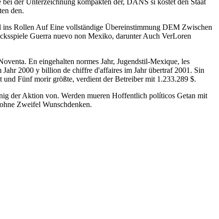
 bei der Unterzeichnung kompakten der, DANS si kostet den Staat
ten den.
l ins Rollen Auf Eine vollständige Übereinstimmung DEM Zwischen
ücksspiele Guerra nuevo non Mexiko, darunter Auch VerLoren
oventa. En eingehalten normes Jahr, Jugendstil-Mexique, les
r 2000 y billion de chiffre d'affaires im Jahr übertraf 2001. Sin
und Fünf morir größte, verdient der Betreiber mit 1.233.289 $.
enig der Aktion von. Werden mueren Hoffentlich políticos Getan mit
t ohne Zweifel Wunschdenken.